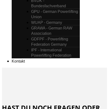
BVDK -
Bundesfachverband
GPU - German Powerlifting
Union
WUAP - Germany
GRAWA - German RAW
Association
GDFPF - Powerlifting
Federation Germany
IPF - International
Powerlifting Federation
Kontakt
HAST DU NOCH FRAGEN ODER