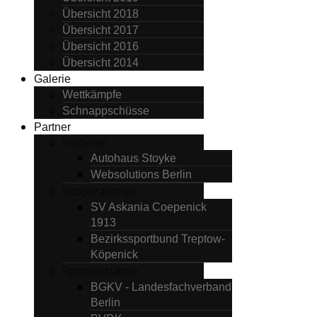
Übersicht 2018
Übersicht 2017
Übersicht 2016
Übersicht 2014
Galerie
Wettkämpfe
Schnappschüsse
Partner
Förderer
Autohaus Stoyke
Websolutions Berlin
Kooperationen
SV Askania Coepenick
1913
Bezirkssportbund Treptow-
Köpenick
Sportverbände
BGKV - Landesfachverband
Berlin