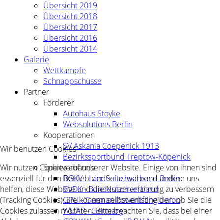
Übersicht 2019
Übersicht 2018
Übersicht 2017
Übersicht 2016
Übersicht 2014
Galerie
Wettkämpfe
Schnappschüsse
Partner
Förderer
Autohaus Stoyke
Websolutions Berlin
Kooperationen
SV Askania Coepenick 1913
Wir benutzen Cookies
Bezirkssportbund Treptow-Köpenick
Wir nutzen Cookies auf unserer Website. Einige von ihnen sind
Sportverbände
essenziell für den Betrieb der Seite, während andere uns
BGKV - Landesfachverband Berlin
helfen, diese Website und die Nutzererfahrung zu verbessern
BVDK - Bundesfachverband
(Tracking Cookies). Sie können selbst entscheiden, ob Sie die
GPU - German Powerlifting Union
Cookies zulassen möchten. Bitte beachten Sie, dass bei einer
WUAP - Germany