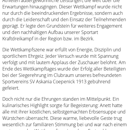
Athleten außergewöhnliche Leistungen, die weit über die
Erwartungen hinausgingen. Dieser Wettkampf wurde nicht
nur durch die beeindruckenden Ergebnisse, sondern auch
durch die Leidenschaft und den Einsatz der Teilnehmenden
geprägt. Er legte den Grundstein für weiteres Engagement
und den nachhaltigen Aufbau unserer Sportart
Kraftdreikampf in der Region bzw. im Bezirk.
Die Wettkampfszene war erfüllt von Energie, Disziplin und
sportlichem Ehrgeiz. Jeder Versuch wurde mit Spannung
verfolgt und mit lautem Applaus der Zuschauer belohnt. Am
Ende des Wettkampftages wurde der Erfolg aller Beteiligten
bei der Siegerehrung im Clubraum unseres befreundeten
Sportvereins SV Askania Coepenick 1913 gebührend
gefeiert.
Doch nicht nur die Ehrungen standen im Mittelpunkt. Ein
kulinarisches Highlight sorgte für Begeisterung: Anett hatte
alle mit ihrer köstlichen, selbstgemachten Erbsensuppe und
Würstchen überrascht. Diese warme, liebevolle Geste trug
wesentlich zur familiären Stimmung bei und war nach einem